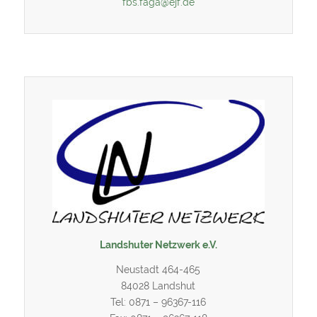
fbs.faga@ejf.de
Landshuter Netzwerk e.V.
Neustadt 464-465
84028 Landshut
Tel: 0871 – 96367-116